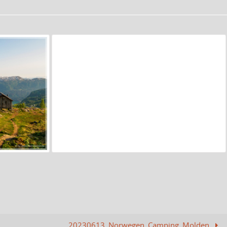
20230613_Norwegen_Camping_Molden