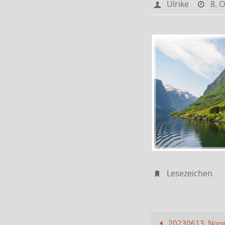
Ulrike
8. 
Lesezeichen
.
20230613_Norw