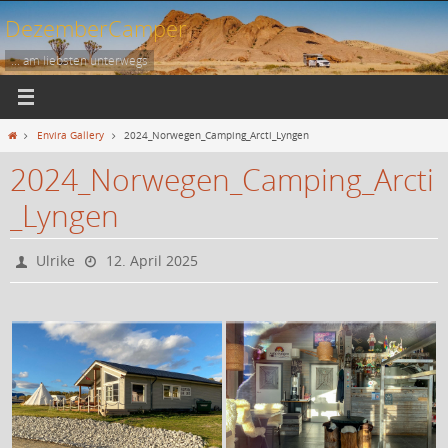
Zum
DezemberCamper
Inhalt
springen
... am liebsten unterwegs
Start
Envira Gallery
2024_Norwegen_Camping_Arcti_Lyngen
2024_Norwegen_Camping_Arcti
_Lyngen
Ulrike
12. April 2025