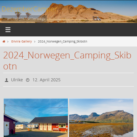
Zum
DezemberCamper
Inhalt
springen
... am liebsten unterwegs
Start
Envira Gallery
2024_Norwegen_Camping_Skibotn
2024_Norwegen_Camping_Skib
otn
Ulrike
12. April 2025