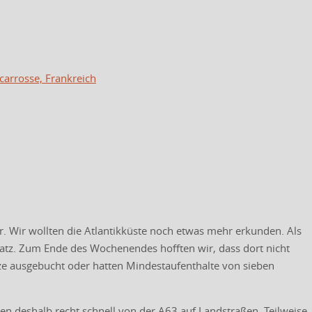
scarrosse, Frankreich
r. Wir wollten die Atlantikküste noch etwas mehr erkunden. Als
latz. Zum Ende des Wochenendes hofften wir, dass dort nicht
ze ausgebucht oder hatten Mindestaufenthalte von sieben
en deshalb recht schnell von der A63 auf Landstraßen. Teilweise