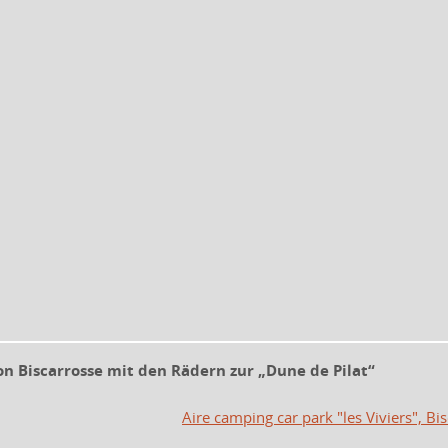
on Biscarrosse mit den Rädern zur „Dune de Pilat“
Aire camping car park "les Viviers", Bi