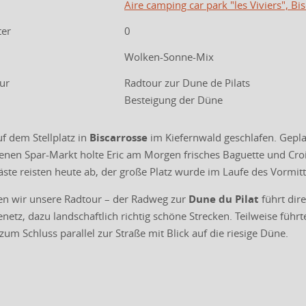
Aire camping car park "les Viviers", Bi
ter
0
Wolken-Sonne-Mix
our
Radtour zur Dune de Pilats
Besteigung der Düne
f dem Stellplatz in
Biscarrosse
im Kiefernwald geschlafen. Gepl
enen Spar-Markt holte Eric am Morgen frisches Baguette und Cr
ste reisten heute ab, der große Platz wurde im Laufe des Vormit
en wir unsere Radtour – der Radweg zur
Dune du Pilat
führt dire
tz, dazu landschaftlich richtig schöne Strecken. Teilweise führt
m Schluss parallel zur Straße mit Blick auf die riesige Düne.