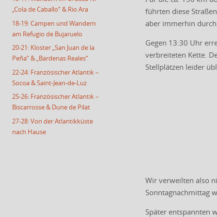
„Cola de Caballo“ & Rio Ara
führten diese Straße
aber immerhin durch 
18-19: Campen und Wandern
am Refugio de Bujaruelo
Gegen 13:30 Uhr errei
20-21: Kloster „San Juan de la
verbreiteten Kette. D
Peña“ & „Bardenas Reales“
Stellplätzen leider ü
22-24: Französischer Atlantik –
Socoa & Saint-Jean-de-Luz
25-26: Französischer Atlantik –
Biscarrosse & Dune de Pilat
27-28: Von der Atlantikküste
nach Hause
Wir verweilten also 
Sonntagnachmittag war
Später entspannten w