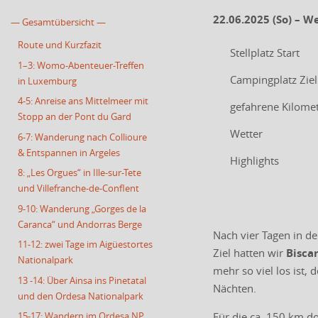
22.06.2025 (So) – W
— Gesamtübersicht —
Route und Kurzfazit
Stellplatz Start
1–3: Womo-Abenteuer-Treffen
Campingplatz Ziel
in Luxemburg
4-5: Anreise ans Mittelmeer mit
gefahrene Kilome
Stopp an der Pont du Gard
Wetter
6-7: Wanderung nach Collioure
& Entspannen in Argeles
Highlights
8: „Les Orgues“ in Ille-sur-Tete
und Villefranche-de-Conflent
9-10: Wanderung „Gorges de la
Caranca“ und Andorras Berge
Nach vier Tagen in 
11-12: zwei Tage im Aigüestortes
Ziel hatten wir
Bisca
Nationalpark
mehr so viel los ist
13 -14: Über Ainsa ins Pinetatal
Nächten.
und den Ordesa Nationalpark
Für die ca. 150 km d
15-17: Wandern im Ordesa NP