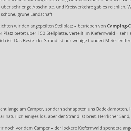
n über sehr enge Abschnitte, und Kreisverkehre gab es reichlich
schöne, grüne Landschaft.
chten wir den angepeilten Stellplatz – betrieben von
Camping-C
er Platz bietet über 150 Stellplätze, verteilt im Kiefernwald – seh
blich ist. Das Beste: der Strand ist nur wenige hundert Meter ent
nicht lange am Camper, sondern schnappten uns Badeklamotten, 
 natürlich einiges los, aber der Strand ist breit. Herrlicher Sand
ir noch vor dem Camper – der lockere Kiefernwald spendete an