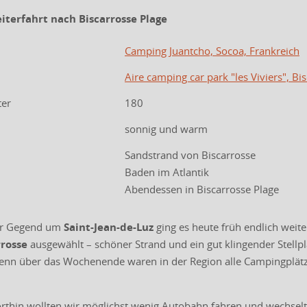
eiterfahrt nach Biscarrosse Plage
Camping Juantcho, Socoa, Frankreich
Aire camping car park "les Viviers", Bi
ter
180
sonnig und warm
Sandstrand von Biscarrosse
Baden im Atlantik
Abendessen in Biscarrosse Plage
der Gegend um
Saint-Jean-de-Luz
ging es heute früh endlich weite
rrosse
ausgewählt – schöner Strand und ein gut klingender Stellp
, denn über das Wochenende waren in der Region alle Campingplät
orthin wollten wir möglichst wenig Autobahn fahren und wechselt