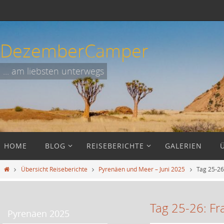
Zum
Inhalt
springen
DezemberCamper
... am liebsten unterwegs
Zum
HOME
BLOG
REISEBERICHTE
GALERIEN
Inhalt
springen
Start
Übersicht Reiseberichte
Pyrenäen und Meer – Juni 2025
Tag 25-26
Tag 25-26: Fr
Pyrenäen 2025