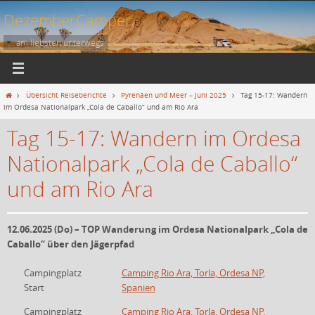
Zum
DezemberCamper
Inhalt
springen
... am liebsten unterwegs
Start
Übersicht Reiseberichte
Pyrenäen und Meer – Juni 2025
Tag 15-17: Wandern
im Ordesa Nationalpark „Cola de Caballo“ und am Rio Ara
Tag 15-17: Wandern im Ordesa
Nationalpark „Cola de Caballo“
und am Rio Ara
12.06.2025 (Do) – TOP Wanderung im Ordesa Nationalpark „Cola de
Caballo“ über den Jägerpfad
Campingplatz
Camping Rio Ara, Torla, Ordesa NP,
Start
Spanien
Campingplatz
Camping Rio Ara, Torla, Ordesa NP,