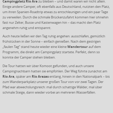
Campingplatz Río Ara
zu bleiben – und damit waren wir nicht allein.
Einige andere Camper, oft ebenfalls aus Deutschland, nutzten den Platz,
um ihren Spanien-Roadtrip etwas zu entschleunigen und ein paar Tage
zu verweilen. Durch die schmale Brückenzufahrt kommen hier ohnehin
fast nur Zelter, Busse und Kastenwagen hin – das macht den Platz
angenehm ruhig und entspannt.
Auch heute ließen wir den Tag ruhig angehen: ausschlafen, gemütlich
frühstücken in der Sonne – einfach genießen. Nach dem gestrigen
Wandertour
„faulen Tag“ stand heute wieder eine kleine
auf dem
Programm, die direkt am Campingplatz startete. Perfekt, denn so
konnte der Camper stehen bleiben.
Die Tour hatten wir über Komoot gefunden, und auch unsere
Campingnachbarn hatten sie empfohlen. Der Weg führte zunächst am
Río Ara
Río Arazas
, später am
entlang, hinein in den Nationalpark – bis
zum Wanderparkplatz unserer großen Tour von vor zwei Tagen. Der
Pfad war abwechslungsreich: mal durch schattige Wälder, mal über
schmale Steige, dann wieder vorbei an mehreren Wasserfällen.