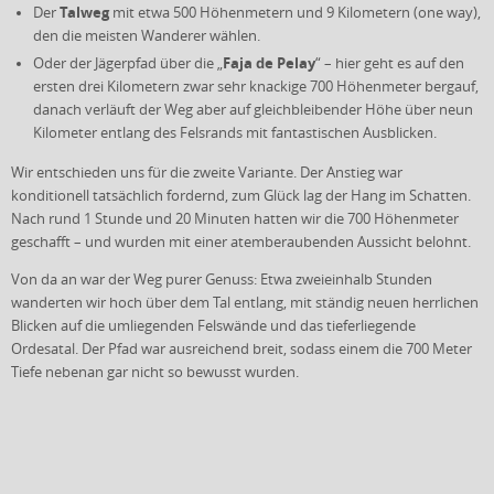
Talweg
Der
mit etwa 500 Höhenmetern und 9 Kilometern (one way),
den die meisten Wanderer wählen.
Faja de Pelay
Oder der Jägerpfad über die „
“ – hier geht es auf den
ersten drei Kilometern zwar sehr knackige 700 Höhenmeter bergauf,
danach verläuft der Weg aber auf gleichbleibender Höhe über neun
Kilometer entlang des Felsrands mit fantastischen Ausblicken.
Wir entschieden uns für die zweite Variante. Der Anstieg war
konditionell tatsächlich fordernd, zum Glück lag der Hang im Schatten.
Nach rund 1 Stunde und 20 Minuten hatten wir die 700 Höhenmeter
geschafft – und wurden mit einer atemberaubenden Aussicht belohnt.
Von da an war der Weg purer Genuss: Etwa zweieinhalb Stunden
wanderten wir hoch über dem Tal entlang, mit ständig neuen herrlichen
Blicken auf die umliegenden Felswände und das tieferliegende
Ordesatal. Der Pfad war ausreichend breit, sodass einem die 700 Meter
Tiefe nebenan gar nicht so bewusst wurden.