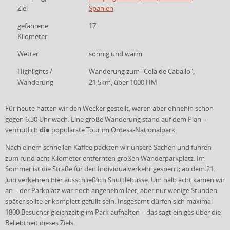
Ziel
Spanien
gefahrene
17
Kilometer
Wetter
sonnig und warm
Highlights /
Wanderung zum "Cola de Caballo",
Wanderung
21,5km, über 1000 HM
Für heute hatten wir den Wecker gestellt, waren aber ohnehin schon
gegen 6:30 Uhr wach. Eine große Wanderung stand auf dem Plan –
die
vermutlich
populärste Tour im Ordesa-Nationalpark.
Nach einem schnellen Kaffee packten wir unsere Sachen und fuhren
zum rund acht Kilometer entfernten großen Wanderparkplatz. Im
Sommer ist die Straße für den Individualverkehr gesperrt; ab dem 21.
Juni verkehren hier ausschließlich Shuttlebusse. Um halb acht kamen wir
an – der Parkplatz war noch angenehm leer, aber nur wenige Stunden
später sollte er komplett gefüllt sein. Insgesamt dürfen sich maximal
1800 Besucher gleichzeitig im Park aufhalten – das sagt einiges über die
Beliebtheit dieses Ziels.