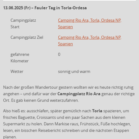
13.06.2025 (Fr) – Fauler Tag in Torla-Ordesa
Campingplatz
Camping Rio Ara, Torla, Ordesa NP,
Start
Spanien
Campingplatz Ziel
Camping Rio Ara, Torla, Ordesa NP,
Spanien
gefahrene
0
Kilometer
Wetter
sonnig und warm
Nach der großen Wandertour gestern wollten wir es heute richtig ruhig
Campingplatz Río Ara
angehen – und dafür war der
genau der richtige
Ort. Es gab keinen Grund weiterzufahren.
Torla
Also hieß es: ausschlafen, später gemütlich nach
spazieren, um
frisches Baguette, Croissants und ein paar Sachen aus dem kleinen
Supermarkt zu holen. Dann Markise raus, Frühstück, Füße hochlegen,
lesen, ein bisschen Reisebericht schreiben und die nächsten Etappen
planen.