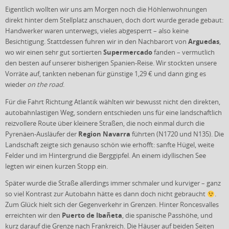
Eigentlich wollten wir uns am Morgen noch die Höhlenwohnungen
direkt hinter dem Stellplatz anschauen, doch dort wurde gerade gebaut:
Handwerker waren unterwegs, vieles abgesperrt – also keine
Arguedas
Besichtigung. Stattdessen fuhren wir in den Nachbarort von
,
Supermercado
wo wir einen sehr gut sortierten
fanden – vermutlich
den besten auf unserer bisherigen Spanien-Reise. Wir stockten unsere
Vorräte auf, tankten nebenan für günstige 1,29 € und dann ging es
wieder
on the road
.
Für die Fahrt Richtung Atlantik wählten wir bewusst nicht den direkten,
autobahnlastigen Weg, sondern entschieden uns für eine landschaftlich
reizvollere Route über kleinere Straßen, die noch einmal durch die
Region Navarra
Pyrenäen-Ausläufer der
führten (N1720 und N135). Die
Landschaft zeigte sich genauso schön wie erhofft: sanfte Hügel, weite
Felder und im Hintergrund die Berggipfel. An einem idyllischen See
legten wir einen kurzen Stopp ein.
Später wurde die Straße allerdings immer schmaler und kurviger – ganz
so viel Kontrast zur Autobahn hätte es dann doch nicht gebraucht
.
Zum Glück hielt sich der Gegenverkehr in Grenzen. Hinter Roncesvalles
Puerto de Ibañeta
erreichten wir den
, die spanische Passhöhe, und
kurz darauf die Grenze nach Frankreich. Die Häuser auf beiden Seiten