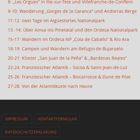
8: „Les Orgues“ in Ille-sur-Tete und Villefranche-de-Conflent
9-10: Wanderung „Gorges de la Caranca“ und Andorras Berge
11-12: zwei Tage im Aigüestortes Nationalpark
13 -14: Über Ainsa ins Pinetatal und den Ordesa Nationalpark
15-17: Wandern im Ordesa NP „Cola de Caballo“ & Rio Ara
18-19: Campen und Wandern am Refugio de Bujaruelo
20-21: Kloster „San Juan de la Peña“ & „Bardenas Reales“
22-24: Französischer Atlantik – Socoa & Saint-Jean-de-Luz
25-26: Französischer Atlantik – Biscarrosse & Dune de Pilat
27-28: Von der Atlantikküste nach Hause
IMPRESSUM
KONTAKTFORMULAR
DATENSCHUTZERKLÄRUNG