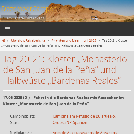
Zum
DezemberCamper
Inhalt
springen
... am liebsten unterwegs
Start
Übersicht Reiseberichte
Pyrenäen und Meer – Juni 2025
Tag 20-21: Kloster
„Monasterio de San Juan de la Peña“ und Halbwüste „Bardenas Reales“
Tag 20-21: Kloster „Monasterio
de San Juan de la Peña“ und
Halbwüste „Bardenas Reales“
17.06.2025 (Di) – Fahrt in die Bardenas Reales mit Abstecher im
Kloster „Monasterio de San Juan de la Peña“
Campingplatz
Camping am Refugio de Bujaruealo,
Start
Ordesa NP, Spanien
Stellplatz Ziel
Área de Autocaravanas de Arguedas,