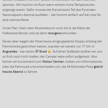
spontan:
Wir machen es!
Auch wenn extrem hohe Temperaturen
angesagt waren. Dafür musste der französische Teil des Pyrenäen-
Nationalparks diesmal ausfallen – der kommt einfach auf die Liste für
eine nächste Reise.
Unser Plan: Nach dem Klosterbesuch noch bis in die Nähe der
morgens
Halbwüste fahren und sie dann
erkunden.
Da wir aber wegen der Hitze heute einige geplante Stopps entlang der
Fahrtstrecke gestrichen hatten, standen wir bereits vor 17 Uhr in
Arguedas
37 Grad
– bei satten
. Auf einen Stellplatz wollten wir uns
so früh noch nicht stellen; der Camper wäre sofort aufgeheizt. Also
Visitor Center
fuhren wir kurzerhand zum
, holten uns Informationen
gleich
über die Fahrroute und entschieden uns, die 34-Kilometer-Piste
heute Abend
zu fahren.