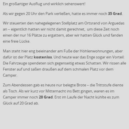
Ein großartiger Ausflug und wirklich sehenswert!
35 Grad
Als wir gegen 20 Uhr den Park verließen, hatte es immer noch
.
Wir steuerten den nahegelegenen Stellplatz am Ortsrand von Arguedas
an – eigentlich hatten wir nicht damit gerechnet, um diese Zeit noch
einen der nur 16 Plätze zu ergattern, aber wir hatten Glück und fanden
eine freie Lücke.
Man steht hier eng beieinander am Fuße der Höhlenwohnungen, aber
kostenlos
dafür ist der Platz
. Und heute war das Enge sogar ein Vorteil:
Die Fahrzeuge spendeten sich gegenseitig etwas Schatten. Wir rissen alle
Fenster auf und saßen draußen auf dem schmalen Platz vor dem
Camper.
Zum Abendessen gab es heute nur belegte Brote – die Trittstufe diente
als Tisch. Als wir kurz vor Mitternacht ins Bett gingen, waren es im
28 Grad
Camper immer noch
. Erst im Laufe der Nacht kühlte es zum
Glück auf 20 Grad ab.