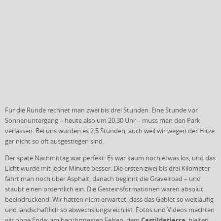
Für die Runde rechnet man zwei bis drei Stunden. Eine Stunde vor
Sonnenuntergang – heute also um 20:30 Uhr – muss man den Park
verlassen. Bei uns wurden es 2,5 Stunden, auch weil wir wegen der Hitze
gar nicht so oft ausgestiegen sind.
Der späte Nachmittag war perfekt: Es war kaum noch etwas los, und das
Licht wurde mit jeder Minute besser. Die ersten zwei bis drei Kilometer
fährt man noch über Asphalt, danach beginnt die Gravelroad – und
staubt einen ordentlich ein. Die Gesteinsformationen waren absolut
beeindruckend. Wir hatten nicht erwartet, dass das Gebiet so weitläufig
und landschaftlich so abwechslungsreich ist. Fotos und Videos machten
Castildetierra
wir ohne Ende; am berühmtesten Felsen, dem
, hielten