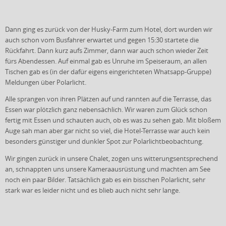
Dann ging es zurück von der Husky-Farm zum Hotel, dort wurden wir
auch schon vom Busfahrer erwartet und gegen 15:30 startete die
Rückfahrt. Dann kurz aufs Zimmer, dann war auch schon wieder Zeit
fürs Abendessen. Auf einmal gab es Unruhe im Speiseraum, an allen
Tischen gab es (in der dafür eigens eingerichteten Whatsapp-Gruppe)
Meldungen über Polarlicht.
Alle sprangen von ihren Plätzen auf und rannten auf die Terrasse, das
Essen war plötzlich ganz nebensächlich. Wir waren zum Glück schon
fertig mit Essen und schauten auch, ob es was zu sehen gab. Mit bloßem
Auge sah man aber gar nicht so viel, die Hotel-Terrasse war auch kein
besonders günstiger und dunkler Spot zur Polarlichtbeobachtung.
Wir gingen zurück in unsere Chalet, zogen uns witterungsentsprechend
an, schnappten uns unsere Kameraausrüstung und machten am See
noch ein paar Bilder. Tatsächlich gab es ein bisschen Polarlicht, sehr
stark war es leider nicht und es blieb auch nicht sehr lange.