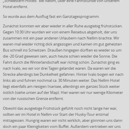
„Schwestern-Hotels“ bei Nellim, über eine Fahrtstunde von unserem
Hotel entfernt.
So wurde aus dem Ausflug fast ein Ganztagesprogramm.
Zunächst konnten wir aber wieder in aller Ruhe ausgiebig frühstücken.
Gegen 10:30 Uhr wurden wir von einem Reisebus abgeholt, der uns
zusammen mit ein paar anderen Urlaubern nach Nellim brachte. Wir
waren mal wieder richtig dick angezogen und kamen im gut geheizten
Bus schnell ins Schwitzen. Draußen hingegen dürften es wieder so um
die -20 Grad gewesen sein, auch heute schien wieder die Sonne. Die
Fahrt durch die Winterlandschaft war richtig schön. Zunächst ging es
nach Ivalo, wo wir vor drei Tagen gelandet waren. Da waren wir die
Strecke allerdings bei Dunkelheit gefahren. Hinter Ivalo bogen wir nach
links ab und fuhren nochmal ca. 30 Minuten weiter. Das Nellim Hotel
liegt ebenfalls am riesigen Inarisee, allerdings ein ganzes Stück weiter
östlich (siehe unten auf der Map). Hier waren wir nur wenige Kilometer
von der russischen Grenze entfernt.
Obwohl das ausgiebige Frühstück gefühlt noch nicht lange her war,
sollten wir im Hotel in Nellim vor Start der Husky-Tour erstmal
mittagessen. Hungrig waren wir nicht wirklich, aber gönnten uns dann
doch ein paar Kleinigkeiten vom Buffet. Außerdem vertrieben wir uns