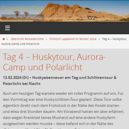
Zum
DezemberCamper
Inhalt
springen
... am liebsten unterwegs
Start
Übersicht Reiseberichte
Finnisch Lappland im Winter 2024
Tag 4 – Huskytour,
Aurora-Camp und Polarlicht
Tag 4 – Huskytour, Aurora-
Camp und Polarlicht
13.02.2024 (Di) – Huskyabenteuer am Tag und Schlittentour &
Polarlicht bei Nacht
Auch am heutigen Tag wartete wieder ein tolles Programm auf uns. Für
den Vormittag war eine Huskyschlitten-Tour geplant. Diese Tour sollte
eigentlich direkt nach dem Frühstück in der Nähe des Hotels starten
und etwa drei Stunden dauern. Am Vorabend hatten wir aber erfahren,
dass wegen Krankheit (eines Mushers) auf eine andere Huskyfarm
ausgewichen werden musste – diese befand sich in der Nähe des