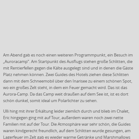
Am Abend gab es noch einen weiteren Programmpunkt, ein Besuch im
„Auroracamp“. Am Startpunkt des Ausflugs stehen große Schlitten, die
mit Rentierfellen gegen die Kälte ausgelegt sind und in denen die Gäste
Platz nehmen können. Zwei Guides des Hotels ziehen diese Schlitten
dann mit dem Schneemobil über den Inarisee zu einem schönen Spot,
wo ein großes Zelt steht, in dem ein Feuer gemacht wird. Das ist das
Aurora-Camp. Da das Camp weit draußen auf dem See ist, ist es dort
schön dunkel, somit ideal um Polarlichter zu sehen.
Ulli hing mit ihrer Erkältung leider ziemlich durch und blieb im Chalet,
Eric hingegen ging mit auf Tour, außerdem waren noch zwei nette
Familien mit auf der Tour. Die Atmosphäre war sehr schön, die Guides
waren kindgerecht freundlich, auf dem Schlitten wurde gesungen, am
Lagerfeuer im Zelt gab es wieder warme Getränke und Marshmallows