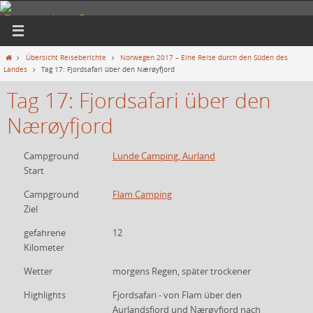
Zum
DezemberCamper
Inhalt
springen
... am liebsten unterwegs
Start
Übersicht Reiseberichte
Norwegen 2017 – Eine Reise durch den Süden des
Landes
Tag 17: Fjordsafari über den Nærøyfjord
Tag 17: Fjordsafari über den
Nærøyfjord
Campground
Lunde Camping, Aurland
Start
Campground
Flam Camping
Ziel
gefahrene
12
Kilometer
Wetter
morgens Regen, später trockener
Highlights
Fjordsafari - von Flam über den
Aurlandsfjord und Nærøyfjord nach