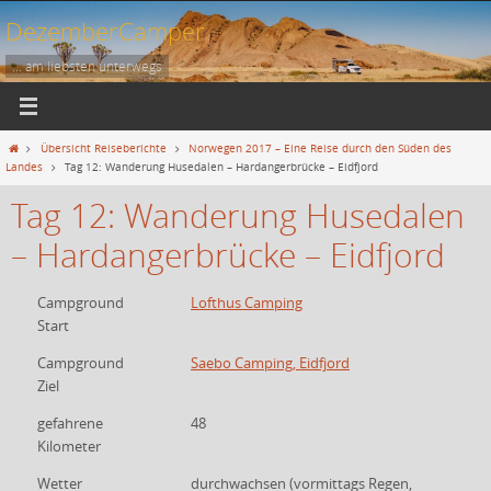
Zum
DezemberCamper
Inhalt
springen
... am liebsten unterwegs
Start
Übersicht Reiseberichte
Norwegen 2017 – Eine Reise durch den Süden des
Landes
Tag 12: Wanderung Husedalen – Hardangerbrücke – Eidfjord
Tag 12: Wanderung Husedalen
– Hardangerbrücke – Eidfjord
Campground
Lofthus Camping
Start
Campground
Saebo Camping, Eidfjord
Ziel
gefahrene
48
Kilometer
Wetter
durchwachsen (vormittags Regen,