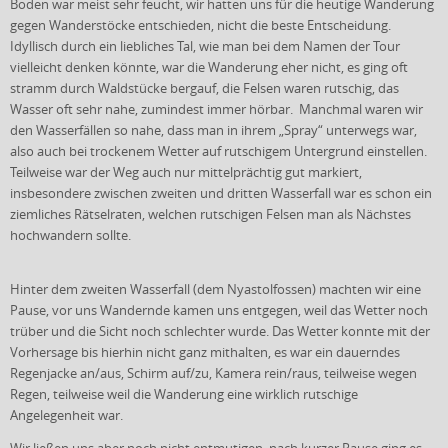
Boden war meist sehr feucht, wir hatten uns für die heutige Wanderung
gegen Wanderstöcke entschieden, nicht die beste Entscheidung.
Idyllisch durch ein liebliches Tal, wie man bei dem Namen der Tour
vielleicht denken könnte, war die Wanderung eher nicht, es ging oft
stramm durch Waldstücke bergauf, die Felsen waren rutschig, das
Wasser oft sehr nahe, zumindest immer hörbar. Manchmal waren wir
den Wasserfällen so nahe, dass man in ihrem „Spray“ unterwegs war,
also auch bei trockenem Wetter auf rutschigem Untergrund einstellen.
Teilweise war der Weg auch nur mittelprächtig gut markiert,
insbesondere zwischen zweiten und dritten Wasserfall war es schon ein
ziemliches Rätselraten, welchen rutschigen Felsen man als Nächstes
hochwandern sollte.
Hinter dem zweiten Wasserfall (dem Nyastolfossen) machten wir eine
Pause, vor uns Wandernde kamen uns entgegen, weil das Wetter noch
trüber und die Sicht noch schlechter wurde. Das Wetter konnte mit der
Vorhersage bis hierhin nicht ganz mithalten, es war ein dauerndes
Regenjacke an/aus, Schirm auf/zu, Kamera rein/raus, teilweise wegen
Regen, teilweise weil die Wanderung eine wirklich rutschige
Angelegenheit war.