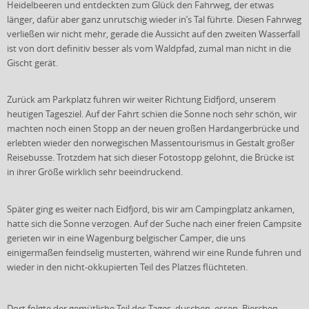
Heidelbeeren und entdeckten zum Glück den Fahrweg, der etwas
länger, dafür aber ganz unrutschig wieder in’s Tal führte. Diesen Fahrweg
verließen wir nicht mehr, gerade die Aussicht auf den zweiten Wasserfall
ist von dort definitiv besser als vom Waldpfad, zumal man nicht in die
Gischt gerät.
Zurück am Parkplatz fuhren wir weiter Richtung Eidfjord, unserem
heutigen Tagesziel. Auf der Fahrt schien die Sonne noch sehr schön, wir
machten noch einen Stopp an der neuen großen Hardangerbrücke und
erlebten wieder den norwegischen Massentourismus in Gestalt großer
Reisebusse. Trotzdem hat sich dieser Fotostopp gelohnt, die Brücke ist
in ihrer Größe wirklich sehr beeindruckend.
Später ging es weiter nach Eidfjord, bis wir am Campingplatz ankamen,
hatte sich die Sonne verzogen. Auf der Suche nach einer freien Campsite
gerieten wir in eine Wagenburg belgischer Camper, die uns
einigermaßen feindselig musterten, während wir eine Runde fuhren und
wieder in den nicht-okkupierten Teil des Platzes flüchteten.
Dort folgte der gemütliche Teil des Tages, duschen, essen, Bierchen,