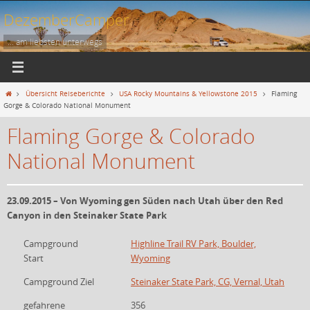
Zum
DezemberCamper
Inhalt
springen
... am liebsten unterwegs
Start
Übersicht Reiseberichte
USA Rocky Mountains & Yellowstone 2015
Flaming
Gorge & Colorado National Monument
Flaming Gorge & Colorado
National Monument
23.09.2015 – Von Wyoming gen Süden nach Utah über den Red
Canyon in den Steinaker State Park
Campground
Highline Trail RV Park, Boulder,
Start
Wyoming
Campground Ziel
Steinaker State Park, CG, Vernal, Utah
gefahrene
356