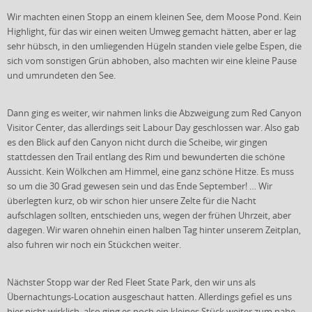
Wir machten einen Stopp an einem kleinen See, dem Moose Pond. Kein
Highlight, für das wir einen weiten Umweg gemacht hätten, aber er lag
sehr hübsch, in den umliegenden Hügeln standen viele gelbe Espen, die
sich vom sonstigen Grün abhoben, also machten wir eine kleine Pause
und umrundeten den See.
Dann ging es weiter, wir nahmen links die Abzweigung zum Red Canyon
Visitor Center, das allerdings seit Labour Day geschlossen war. Also gab
es den Blick auf den Canyon nicht durch die Scheibe, wir gingen
stattdessen den Trail entlang des Rim und bewunderten die schöne
Aussicht. Kein Wölkchen am Himmel, eine ganz schöne Hitze. Es muss
so um die 30 Grad gewesen sein und das Ende September! … Wir
überlegten kurz, ob wir schon hier unsere Zelte für die Nacht
aufschlagen sollten, entschieden uns, wegen der frühen Uhrzeit, aber
dagegen. Wir waren ohnehin einen halben Tag hinter unserem Zeitplan,
also fuhren wir noch ein Stückchen weiter.
Nächster Stopp war der Red Fleet State Park, den wir uns als
Übernachtungs-Location ausgeschaut hatten. Allerdings gefiel es uns
hier nicht wirklich, also ging es noch ein kleines Stück weiter zum nahe