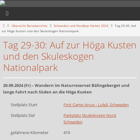
Zum
DezemberCamper
Inhalt
springen
... am liebsten unterwegs
Start
Übersicht Reiseberichte
Schweden und Nordkap Herbst 2024
Tag 29-30: Auf
zur Höga Kusten und den Skuleskogen Nationalpark
Tag 29-30: Auf zur Höga Kusten
und den Skuleskogen
Nationalpark
20.09.2024 (Fr) – Wandern im Naturreservat Bälingeberget und
lange Fahrt nach Süden an die Höga Kusten
Stellplatz Start
First Camp Arcus - Luleå, Schweden
Stellplatz Ziel
Parkplatz Skuleskogen Nord,
Schweden
gefahrene Kilometer
419