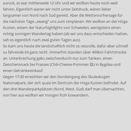
zurück, es war mittlerweile 12 Uhr und wir wollten heute noch weit
fahren. Eigentlich waren wir nicht unter Zeitdruck, wären
lieber
langsamer von Nord nach Süd gereist. Aber die Wettervorhersage für
die nächsten Tage „zwang“ uns zum Umplanen. Wir wollten an der Höga
Kusten, einem der Naturhighlights von Schweden, wenigstens einen
richtig sonnigen Wandertag haben (als wir uns dazu entschieden hatten,
sah es eigentlich nach zwei guten Tagen aus).
So kam uns heute die landschaftlich nicht so reizvolle, dafür aber schnell
zu fahrende E4 ganz recht. Immerhin standen über 400km Fahrtstrecke
an. Unterbrechung gabs zwischendurch nur zum Tanken, einen
Zwischensnack bei Frasses (Chili-Cheese-Pommes 😋) in Bygdea und
einen Getränkeeinkauf.
Gegen 17:30 erreichten wir den Nordeingang des Skuleskogen
Nationalpark, der sich quasi im Zentrum der Höga Kusten befindet. Auf
den drei Wanderparkplätzen (Nord, West, Süd) darf man übernachten,
von hier aus wollten wir morgen früh loswandern.