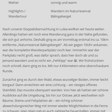
Wetter
sonnig und warm
Highlights /
Wandern im Naturreservat
Wandertour
Bälingeberget
Nach unserer Doppelübernachtung in Lulea wollten wir heute weiter.
Allerdings hatten wir noch eine Wanderung ganz in der Nähe gefunden,
die sich gut anhörte. Deshalb ging es am Vormittag erstmal ins ca.
10km
entfernte „Naturreservat Bälingeberget“. Als wir gegen 10Uhr ankamen,
war der komplette Wanderparkplatz noch leer. Immerhin war der
Parkplatz recht groß, was dafür sprach, dass hier doch ab und zu
jemand wandert und es nicht ein „Fehltipp“ war 😀. Wir frühstückten
noch schnell, dann ging es los. Mit nur 4 Kilometern eine überschaubare
Runde.
Zunächst ging es durch den Wald, etwas wurzeliger Boden, immer leicht
bergauf. Dann erreichten wir eine Lichtung – ein riesiges offenes
Steinfeld. Das musste überquert werden. Von hier ab hatten wir schöne
Ausblicke auf die Umgebung, bis hin zur Ostsee. Jetzt wechselten sich
Bäume, Steine und Felsplatten ab – ein richtig schöner
abwechslungsreicher Weg mit immer wieder Möglichkeiten in die Ferne
zu schauen. Hier oben gab es auch zahlreiche Feuerstellen, immer mit