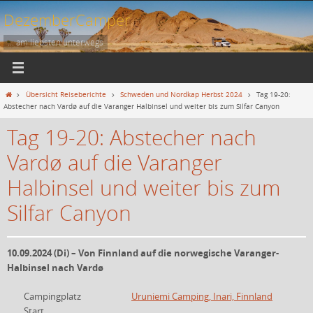
Zum
DezemberCamper
Inhalt
springen
... am liebsten unterwegs
Start
Übersicht Reiseberichte
Schweden und Nordkap Herbst 2024
Tag 19-20:
Abstecher nach Vardø auf die Varanger Halbinsel und weiter bis zum Silfar Canyon
Tag 19-20: Abstecher nach
Vardø auf die Varanger
Halbinsel und weiter bis zum
Silfar Canyon
10.09.2024 (Di) – Von Finnland auf die norwegische Varanger-
Halbinsel nach Vardø
Campingplatz
Uruniemi Camping, Inari, Finnland
Start