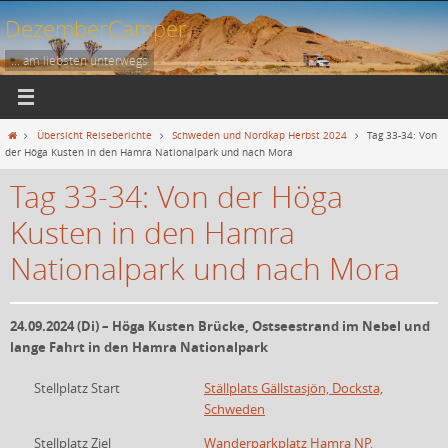
Zum
DezemberCamper
Inhalt
springen
... am liebsten unterwegs
Start
Übersicht Reiseberichte
Schweden und Nordkap Herbst 2024
Tag 33-34: Von
der Höga Kusten in den Hamra Nationalpark und nach Mora
Tag 33-34: Von der Höga
Kusten in den Hamra
Nationalpark und nach Mora
24.09.2024 (Di) – Höga Kusten Brücke, Ostseestrand im Nebel und
lange Fahrt in den Hamra Nationalpark
Stellplatz Start
Ställplats Gällstasjön, Docksta,
Schweden
Stellplatz Ziel
Wanderparkplatz Hamra NP,