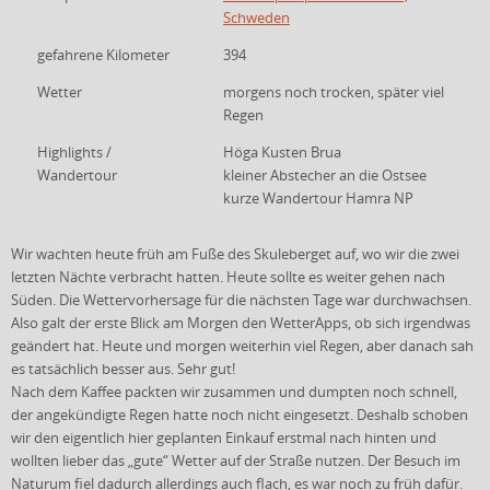
Schweden
gefahrene Kilometer
394
Wetter
morgens noch trocken, später viel
Regen
Highlights /
Höga Kusten Brua
Wandertour
kleiner Abstecher an die Ostsee
kurze Wandertour Hamra NP
Wir wachten heute früh am Fuße des Skuleberget auf, wo wir die zwei
letzten Nächte verbracht hatten. Heute sollte es weiter gehen nach
Süden. Die Wettervorhersage für die nächsten Tage war
durchwachsen.
Also galt der erste Blick am Morgen den WetterApps, ob sich irgendwas
geändert hat. Heute und morgen weiterhin viel Regen, aber danach sah
es tatsächlich besser aus. Sehr gut!
Nach dem Kaffee packten wir zusammen und dumpten noch schnell,
der angekündigte Regen hatte noch nicht eingesetzt. Deshalb schoben
wir den eigentlich hier geplanten Einkauf erstmal nach hinten und
wollten lieber das „gute“ Wetter auf der Straße nutzen. Der Besuch im
Naturum fiel dadurch allerdings auch flach, es war noch zu früh dafür.